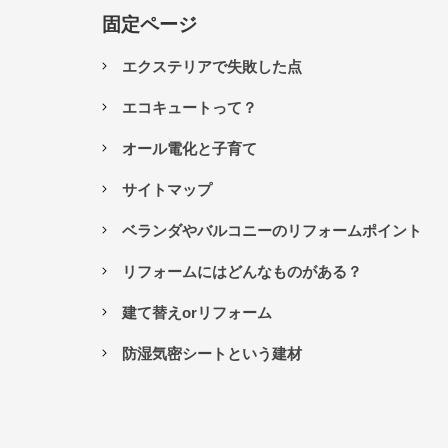
ゲ
固定ページ
ー
エクステリアで失敗した点
シ
ョ
エコキュートって？
ン
オール電化と子育て
サイトマップ
ベランダやバルコニーのリフォームポイント
リフォームにはどんなものがある？
建て替えorリフォーム
防湿気密シートという建材