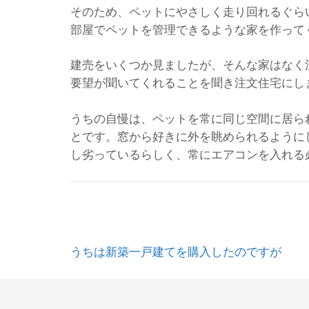
そのため、ペットにやさしく走り回れるぐら
部屋でペットを管理できるような家を作って
建売をいくつか見ましたが、そんな家はなく
要望が聞いてくれることを聞き注文住宅にし
うちの自慢は、ペットを常に同じ空間に居ら
とです。窓から好きに外を眺められるように
し劣っているらしく、常にエアコンを入れる
投
うちは新築一戸建てを購入したのですが
稿
ナ
ビ